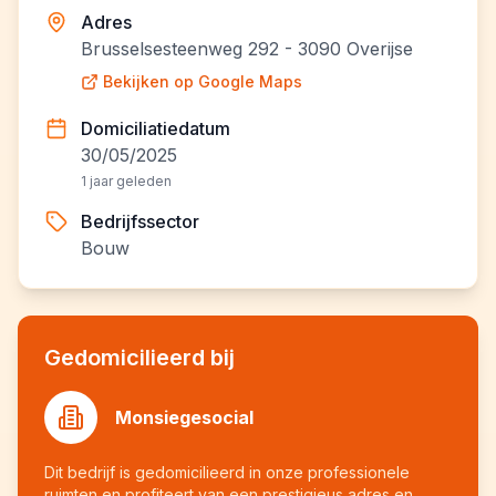
Adres
Brusselsesteenweg 292 - 3090 Overijse
Bekijken op Google Maps
Domiciliatiedatum
30/05/2025
1 jaar geleden
Bedrijfssector
Bouw
Gedomicilieerd bij
Monsiegesocial
Dit bedrijf is gedomicilieerd in onze professionele
ruimten en profiteert van een prestigieus adres en