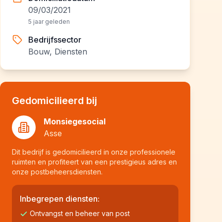
09/03/2021
5 jaar geleden
Bedrijfssector
Bouw, Diensten
Gedomicilieerd bij
Monsiegesocial
Asse
Dit bedrijf is gedomicilieerd in onze professionele
ruimten en profiteert van een prestigieus adres en
onze postbeheersdiensten.
Inbegrepen diensten:
Ontvangst en beheer van post