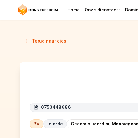
Home
Onze diensten
Domici
Terug naar gids
RAMADOR
0753448686
BV
In orde
Gedomicilieerd bij Monsiegeso