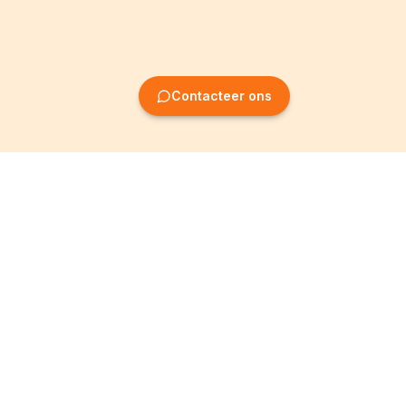
Contacteer ons
Oprichting van
Informatie
ondernemingen
Wettelijke vermeldingen
Oprichting BV
Algemene
voorwaarden
Oprichting NV
Privacybeleid
Oprichting VZW