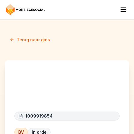
Terug naar gids
RELOOK HOME
PARTNER
1009919854
BV
In orde