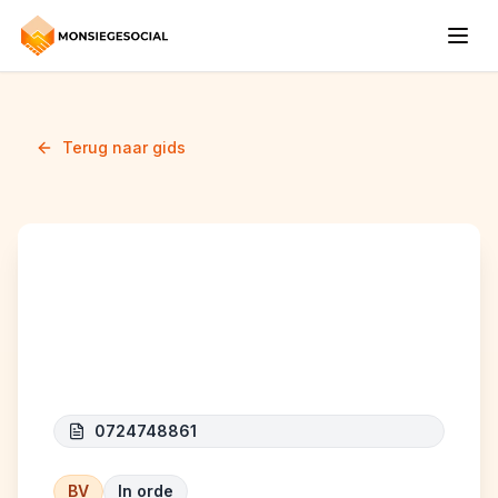
Terug naar gids
SALIHU EDONA
(personne physique)
0724748861
BV
In orde