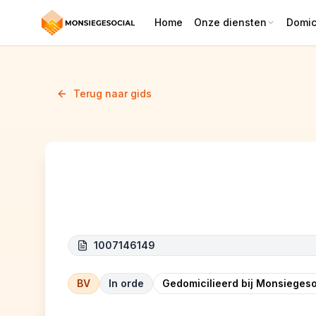
Home
Onze diensten
Domici
Terug naar gids
SBC CONSTRUCT
1007146149
BV
In orde
Gedomicilieerd bij Monsiegeso