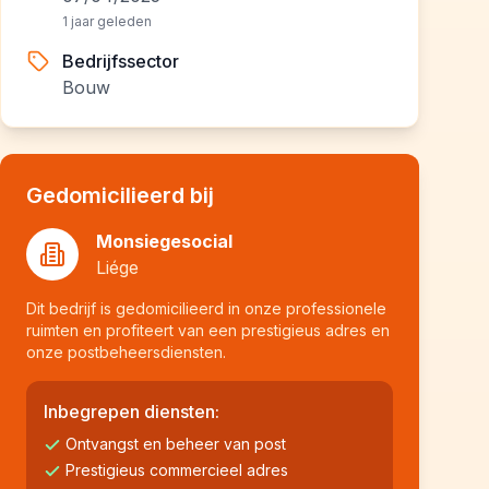
1 jaar geleden
Bedrijfssector
Bouw
Gedomicilieerd bij
Monsiegesocial
Liége
Dit bedrijf is gedomicilieerd in onze professionele
ruimten en profiteert van een prestigieus adres en
onze postbeheersdiensten.
Inbegrepen diensten:
Ontvangst en beheer van post
Prestigieus commercieel adres