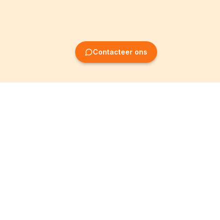
Contacteer ons
Oprichting van
Informatie
ondernemingen
Wettelijke vermeldingen
Oprichting BV
Algemene
voorwaarden
Oprichting NV
Privacybeleid
Oprichting VZW