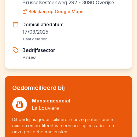
Brusselsesteenweg 292 - 3090 Overijse
Bekijken op Google Maps
Domiciliatiedatum
17/03/2025
1 jaar geleden
Bedrijfssector
Bouw
Gedomicilieerd bij
Monsiegesocial
La Louviere
Dit bedrijf is gedomicilieerd in onze professionele
ruimten en profiteert van een prestigieus adres en
onze postbeheersdiensten.