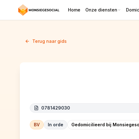
Home
Onze diensten
Domici
Terug naar gids
S.I.R CONSULTING
0781429030
BV
In orde
Gedomicilieerd bij Monsiegeso