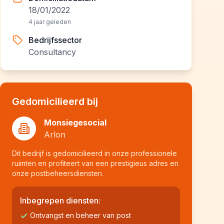
18/01/2022
4 jaar geleden
Bedrijfssector
Consultancy
Gedomicilieerd bij
Monsiegesocial
Arlon
Dit bedrijf is gedomicilieerd in onze professionele
ruimten en profiteert van een prestigieus adres en
onze postbeheersdiensten.
Inbegrepen diensten:
Ontvangst en beheer van post