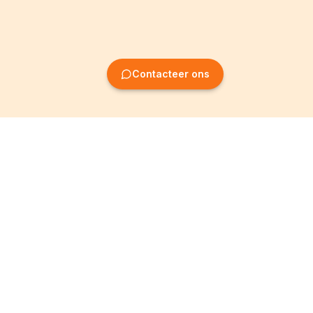
Contacteer ons
Oprichting van
Informatie
ondernemingen
Wettelijke vermeldingen
Oprichting BV
Algemene
voorwaarden
Oprichting NV
Privacybeleid
Oprichting VZW