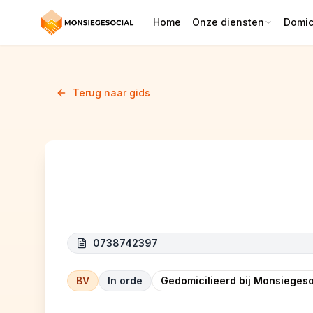
Home
Onze diensten
Domici
Terug naar gids
Startelia
0738742397
BV
In orde
Gedomicilieerd bij Monsiegeso