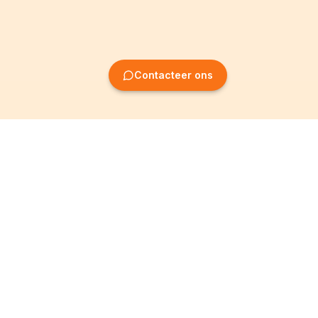
Contacteer ons
Oprichting van
Informatie
ondernemingen
Wettelijke vermeldingen
Oprichting BV
Algemene
voorwaarden
Oprichting NV
Privacybeleid
Oprichting VZW