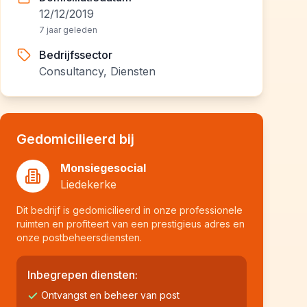
12/12/2019
7 jaar geleden
Bedrijfssector
Consultancy, Diensten
Gedomicilieerd bij
Monsiegesocial
Liedekerke
Dit bedrijf is gedomicilieerd in onze professionele
ruimten en profiteert van een prestigieus adres en
onze postbeheersdiensten.
Inbegrepen diensten:
Ontvangst en beheer van post