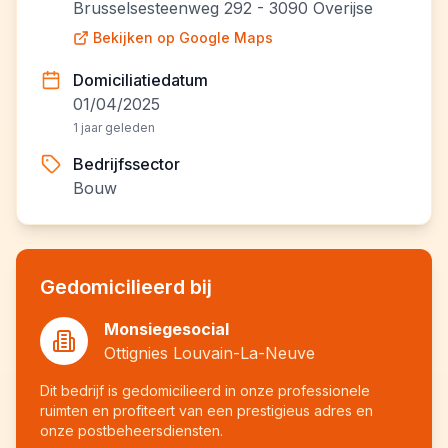
Brusselsesteenweg 292 - 3090 Overijse
Bekijken op Google Maps
Domiciliatiedatum
01/04/2025
1 jaar geleden
Bedrijfssector
Bouw
Gedomicilieerd bij
Monsiegesocial
Ottignies Louvain-La-Neuve
Dit bedrijf is gedomicilieerd in onze professionele
ruimten en profiteert van een prestigieus adres en
onze postbeheersdiensten.