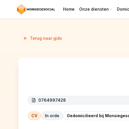
Home
Onze diensten
Domici
Terug naar gids
Taheri consulting
0764997428
CV
In orde
Gedomicilieerd bij Monsiegeso