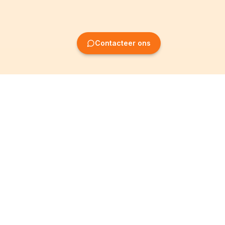
Contacteer ons
Oprichting van
Informatie
ondernemingen
Wettelijke vermeldingen
Oprichting BV
Algemene
voorwaarden
Oprichting NV
Privacybeleid
Oprichting VZW