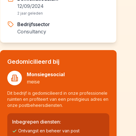
12/09/2024
2 jaar geleden
Bedrijfssector
Consultancy
Gedomicilieerd bij
Monsiegesocial
meise
Dit bedrijf is gedomicilieerd in onze professionele
ruimten en profiteert van een prestigieus adres en
onze postbeheersdiensten.
Inbegrepen diensten:
Ontvangst en beheer van post