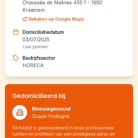
Chaussée de Malines 455 1 - 1950
Kraainem
Bekijken op Google Maps
Domiciliatiedatum
03/07/2025
1 jaar geleden
Bedrijfssector
HORECA
Gedomicilieerd bij
Monsiegesocial
Grace-Hollogne
Dit bedrijf is gedomicilieerd in onze professionele
ruimten en profiteert van een prestigieus adres en