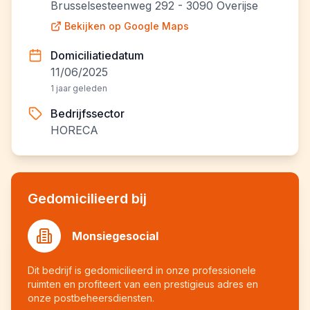
Brusselsesteenweg 292 - 3090 Overijse
Bekijken op Google Maps
Domiciliatiedatum
11/06/2025
1 jaar geleden
Bedrijfssector
HORECA
Gedomicilieerd bij
Monsiegesocial
Dit bedrijf is gedomicilieerd in onze professionele
ruimten en profiteert van een prestigieus adres en
onze postbeheersdiensten.