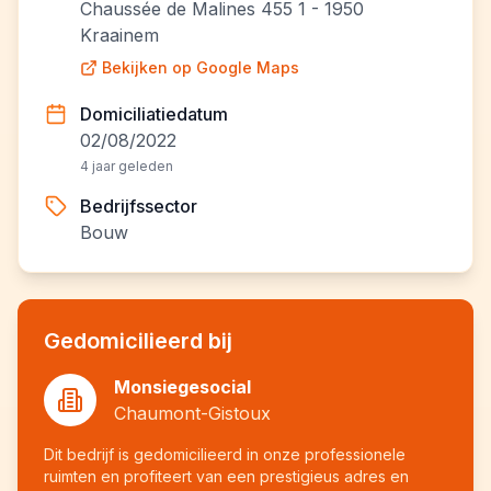
Chaussée de Malines 455 1 - 1950
Kraainem
Bekijken op Google Maps
Domiciliatiedatum
02/08/2022
4 jaar geleden
Bedrijfssector
Bouw
Gedomicilieerd bij
Monsiegesocial
Chaumont-Gistoux
Dit bedrijf is gedomicilieerd in onze professionele
ruimten en profiteert van een prestigieus adres en