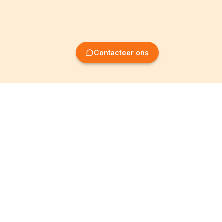
Contacteer ons
Oprichting van
Informatie
ondernemingen
Wettelijke vermeldingen
Oprichting BV
Algemene
voorwaarden
Oprichting NV
Privacybeleid
Oprichting VZW