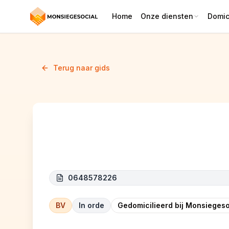
Home
Onze diensten
Domici
Terug naar gids
ABT CONSEIL
0648578226
BV
In orde
Gedomicilieerd bij Monsiegeso