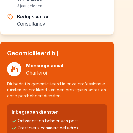
3 jaar geleden
Bedrijfssector
Consultancy
Gedomicilieerd bij
Monsiegesocial
Charleroi
Dit bedrijf is gedomicilieerd in onze professionele
ruimten en profiteert van een prestigieus adres en
onze postbeheersdiensten.
Inbegrepen diensten:
Ontvangst en beheer van post
Prestigieus commercieel adres