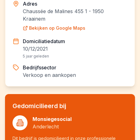
Adres
Chaussée de Malines 455 1 - 1950
Kraainem
Bekijken op Google Maps
Domiciliatiedatum
10/12/2021
5 jaar geleden
Bedrijfssector
Verkoop en aankopen
Gedomicilieerd bij
Monsiegesocial
Anderlecht
Dit bedrijf is gedomicilieerd in onze professionele