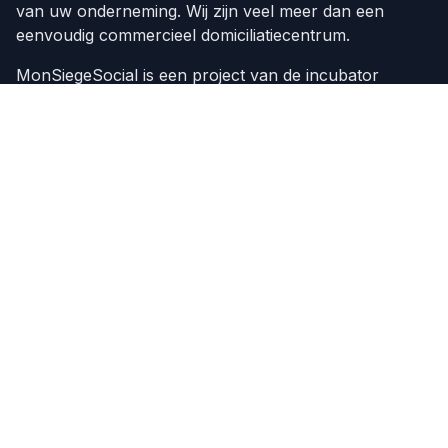
van uw onderneming. Wij zijn veel meer dan een
eenvoudig commercieel domiciliatiecentrum.
MonSiegeSocial is een project van de incubator
Beprosoft Venture
Onze diensten
Domiciliëring van ondernemingen
Oprichting van ondernemingen
Over ons
Nieuws
Evenementen
Domiciliëring van ondernemingen