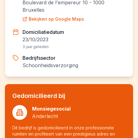
Boulevard de l'empereur 10 - 1000
Bruxelles
Bekijken op Google Maps
Domiciliatiedatum
23/10/2023
3 jaar geleden
Bedrijfssector
Schoonheidsverzorging
Gedomicilieerd bij
Monsiegesocial
Anderlecht
Dit bedrijf is gedomicilieerd in onze professionele
ruimten en profiteert van een prestigieus adres en