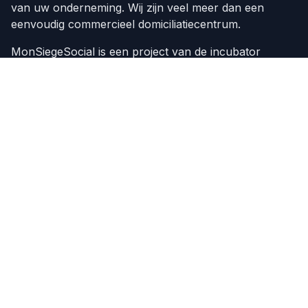
van uw onderneming. Wij zijn veel meer dan een
eenvoudig commercieel domiciliatiecentrum.
MonSiegeSocial is een project van de incubator
Beprosoft Venture
Onze diensten
Domiciliëring van ondernemingen
Oprichting van ondernemingen
Over ons
Nieuws
Evenementen
Domiciliëring van ondernemingen