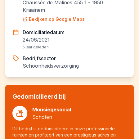
Chaussée de Malines 455 1 - 1950
Kraainem
Bekijken op Google Maps
Domiciliatiedatum
24/06/2021
5 jaar geleden
Bedrijfssector
Schoonheidsverzorging
Gedomicilieerd bij
Monsiegesocial
Schoten
Dit bedrijf is gedomicilieerd in onze professionele
ruimten en profiteert van een prestigieus adres en