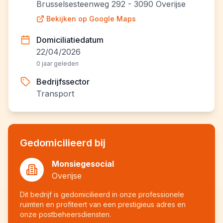
Brusselsesteenweg 292 - 3090 Overijse
Bekijken op Google Maps
Domiciliatiedatum
22/04/2026
0 jaar geleden
Bedrijfssector
Transport
Gedomicilieerd bij
Monsiegesocial
Overijse
Dit bedrijf is gedomicilieerd in onze professionele
ruimten en profiteert van een prestigieus adres en
onze postbeheersdiensten.