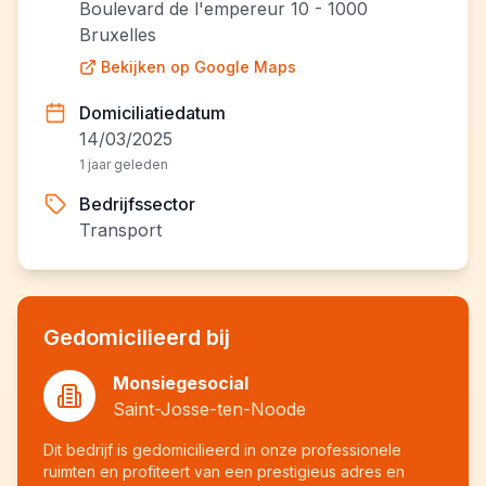
Boulevard de l'empereur 10 - 1000
Bruxelles
Bekijken op Google Maps
Domiciliatiedatum
14/03/2025
1 jaar geleden
Bedrijfssector
Transport
Gedomicilieerd bij
Monsiegesocial
Saint-Josse-ten-Noode
Dit bedrijf is gedomicilieerd in onze professionele
ruimten en profiteert van een prestigieus adres en