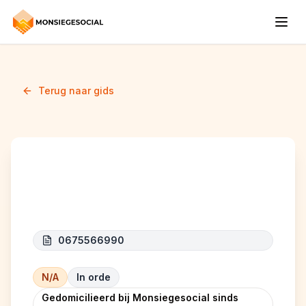
Terug naar gids
Blausedev
0675566990
N/A
In orde
Gedomicilieerd bij Monsiegesocial sinds