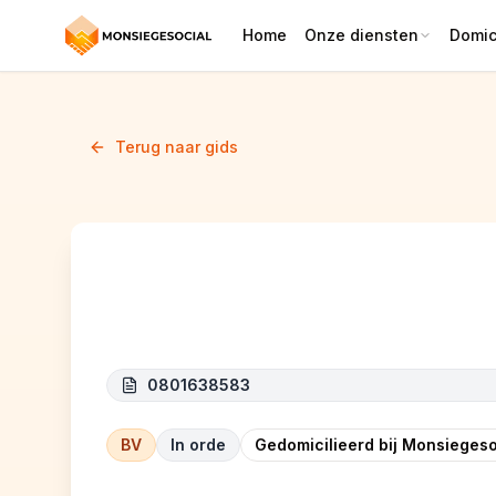
Home
Onze diensten
Domici
Terug naar gids
BNBR
0801638583
BV
In orde
Gedomicilieerd bij Monsiegeso