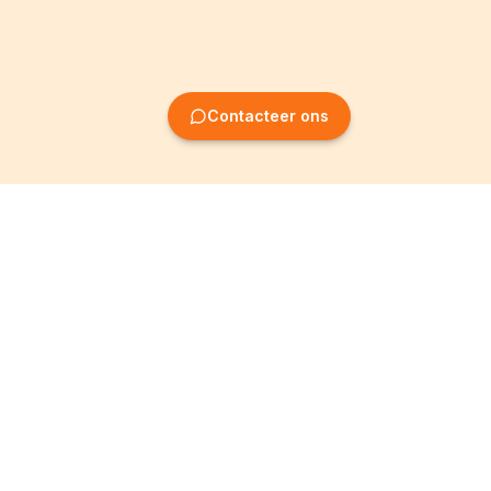
Contacteer ons
Oprichting van
Informatie
ondernemingen
Wettelijke vermeldingen
Oprichting BV
Algemene
voorwaarden
Oprichting NV
Privacybeleid
Oprichting VZW