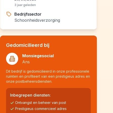
3 jaar geleden
Bedrijfssector
Schoonheidsverzorging
Gedomicilieerd bij
Monsiegesocial
Ans
Dit bedrijf is gedomicilieerd in onze professionele
ruimten en profiteert van een prestigieus adres en
onze postbeheersdiensten.
Inbegrepen diensten:
Ontvangst en beheer van post
Prestigieus commercieel adres