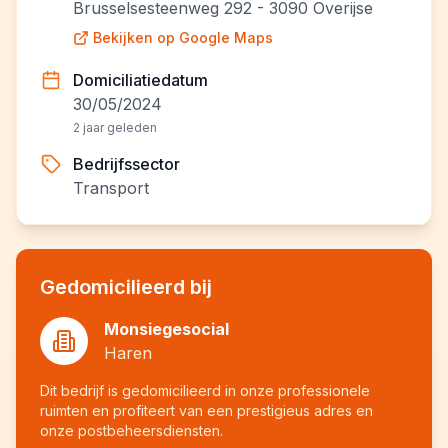
Brusselsesteenweg 292 - 3090 Overijse
Bekijken op Google Maps
Domiciliatiedatum
30/05/2024
2 jaar geleden
Bedrijfssector
Transport
Gedomicilieerd bij
Monsiegesocial
Haren
Dit bedrijf is gedomicilieerd in onze professionele
ruimten en profiteert van een prestigieus adres en
onze postbeheersdiensten.