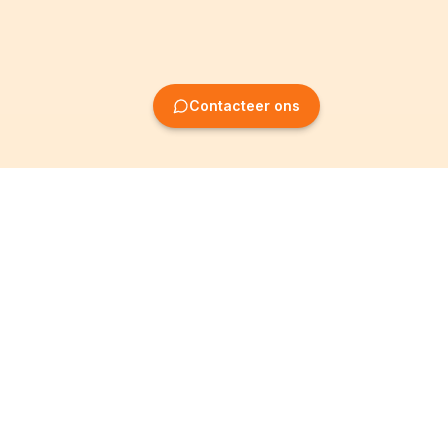
Contacteer ons
Oprichting van
Informatie
ondernemingen
Wettelijke vermeldingen
Oprichting BV
Algemene
voorwaarden
Oprichting NV
Privacybeleid
Oprichting VZW