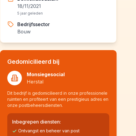
18/11/2021
5 jaar geleden
Bedrijfssector
Bouw
Gedomicilieerd bij
Monsiegesocial
Herstal
Dit bedrijf is gedomicilieerd in onze professionele
ruimten en profiteert van een prestigieus adres en
onze postbeheersdiensten.
Inbegrepen diensten:
Ontvangst en beheer van post