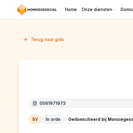
Home
Onze diensten
Domici
Terug naar gids
CAMEL SPRL
0561971973
BV
In orde
Gedomicilieerd bij Monsiegeso