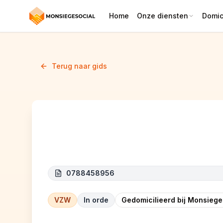
Home
Onze diensten
Domici
Terug naar gids
CDL (Cœur de Lion)
0788458956
VZW
In orde
Gedomicilieerd bij Monsiege