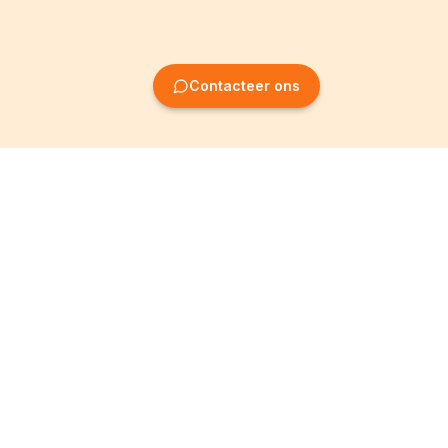
Contacteer ons
Oprichting van
Informatie
ondernemingen
Wettelijke vermeldingen
Oprichting BV
Algemene
voorwaarden
Oprichting NV
Privacybeleid
Oprichting VZW