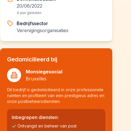
20/06/2022
4 jaar geleden
Bedrijfssector
Verenigingsorganisaties
Gedomicilieerd bij
Monsiegesocial
Bruxelles
Dit bedrijf is gedomicilieerd in onze professionele
ruimten en profiteert van een prestigieus adres en
onze postbeheersdiensten.
Inbegrepen diensten:
Ontvangst en beheer van post