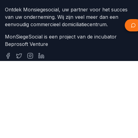
Ontdek Monsiegesocial, uw partner voor het succes
van uw onderneming. Wij zijn veel meer dan een
eenvoudig commercieel domiciliatiecentrum.
MonSiegeSocial is een project van de incubator
Beprosoft Venture
Onze diensten
Domiciliëring van ondernemingen
Oprichting van ondernemingen
Over ons
Nieuws
Evenementen