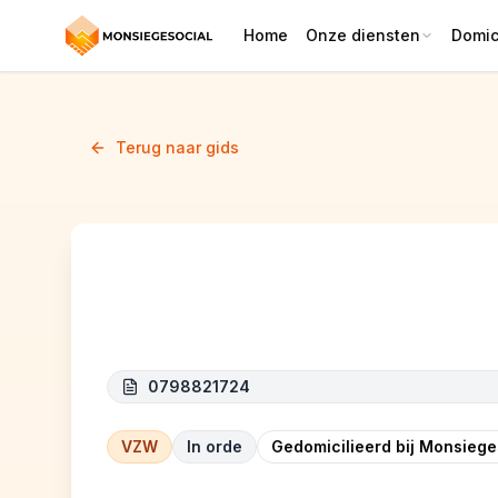
Home
Onze diensten
Domici
Terug naar gids
Cressondo
0798821724
VZW
In orde
Gedomicilieerd bij Monsiege