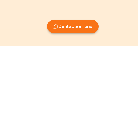
Contacteer ons
Oprichting van
Informatie
ondernemingen
Wettelijke vermeldingen
Oprichting BV
Algemene
voorwaarden
Oprichting NV
Privacybeleid
Oprichting VZW