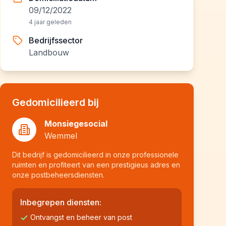
09/12/2022
4 jaar geleden
Bedrijfssector
Landbouw
Gedomicilieerd bij
Monsiegesocial
Wemmel
Dit bedrijf is gedomicilieerd in onze professionele
ruimten en profiteert van een prestigieus adres en
onze postbeheersdiensten.
Inbegrepen diensten:
Ontvangst en beheer van post