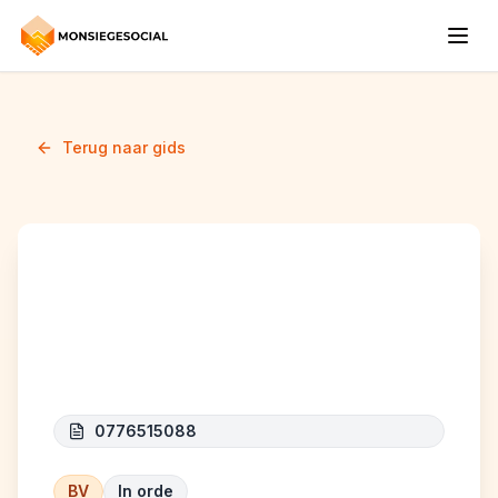
Terug naar gids
CURIOSITAS MUNDUS
SRL
0776515088
BV
In orde