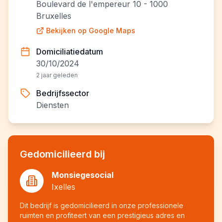
Boulevard de l'empereur 10 - 1000
Bruxelles
Bekijken op Google Maps
Domiciliatiedatum
30/10/2024
2 jaar geleden
Bedrijfssector
Diensten
Gedomicilieerd bij
Monsiegesocial
Ixelles
Dit bedrijf is gedomicilieerd in onze professionele
ruimten en profiteert van een prestigieus adres en