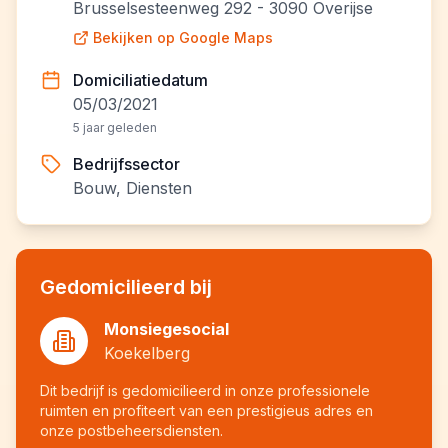
Brusselsesteenweg 292 - 3090 Overijse
Bekijken op Google Maps
Domiciliatiedatum
05/03/2021
5 jaar geleden
Bedrijfssector
Bouw, Diensten
Gedomicilieerd bij
Monsiegesocial
Koekelberg
Dit bedrijf is gedomicilieerd in onze professionele
ruimten en profiteert van een prestigieus adres en
onze postbeheersdiensten.