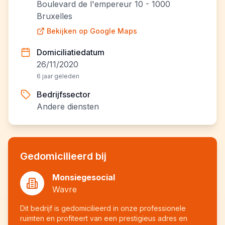
Boulevard de l'empereur 10 - 1000
Bruxelles
Bekijken op Google Maps
Domiciliatiedatum
26/11/2020
6 jaar geleden
Bedrijfssector
Andere diensten
Gedomicilieerd bij
Monsiegesocial
Wavre
Dit bedrijf is gedomicilieerd in onze professionele
ruimten en profiteert van een prestigieus adres en