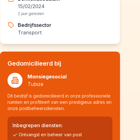
15/02/2024
2 jaar geleden
Bedrijfssector
Transport
Gedomicilieerd bij
Monsiegesocial
Tubize
Dit bedrijf is gedomicilieerd in onze professionele
ruimten en profiteert van een prestigieus adres en
onze postbeheersdiensten.
Inbegrepen diensten:
Ontvangst en beheer van post