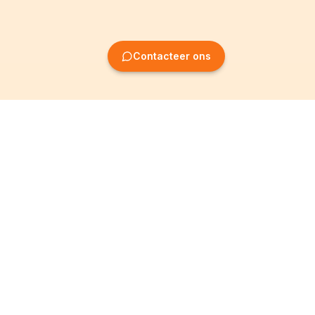
Contacteer ons
Oprichting van
Informatie
ondernemingen
Wettelijke vermeldingen
Oprichting BV
Algemene
voorwaarden
Oprichting NV
Privacybeleid
Oprichting VZW
Partner worden
Oprichting