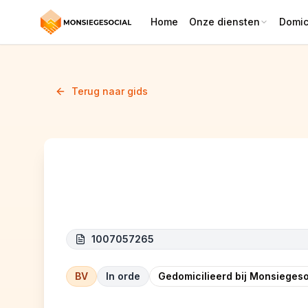
Home
Onze diensten
Domici
Terug naar gids
Fast livraison
1007057265
BV
In orde
Gedomicilieerd bij Monsiegeso