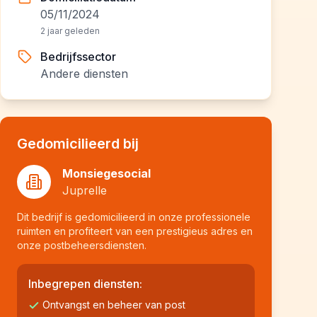
05/11/2024
2 jaar geleden
Bedrijfssector
Andere diensten
Gedomicilieerd bij
Monsiegesocial
Juprelle
Dit bedrijf is gedomicilieerd in onze professionele
ruimten en profiteert van een prestigieus adres en
onze postbeheersdiensten.
Inbegrepen diensten:
Ontvangst en beheer van post