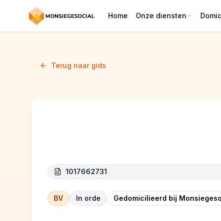
Home
Onze diensten
Domici
Terug naar gids
FLUXBEL
1017662731
BV
In orde
Gedomicilieerd bij Monsiegeso