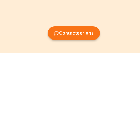
Contacteer ons
Oprichting van
Informatie
ondernemingen
Wettelijke vermeldingen
Oprichting BV
Algemene
voorwaarden
Oprichting NV
Privacybeleid
Oprichting VZW