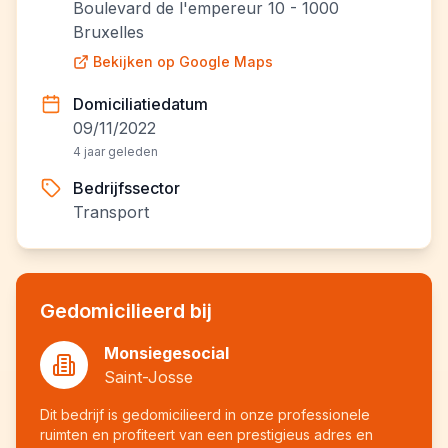
Boulevard de l'empereur 10 - 1000
Bruxelles
Bekijken op Google Maps
Domiciliatiedatum
09/11/2022
4 jaar geleden
Bedrijfssector
Transport
Gedomicilieerd bij
Monsiegesocial
Saint-Josse
Dit bedrijf is gedomicilieerd in onze professionele
ruimten en profiteert van een prestigieus adres en