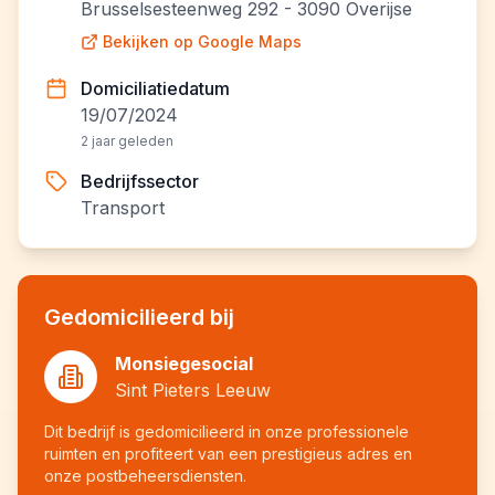
Brusselsesteenweg 292 - 3090 Overijse
Bekijken op Google Maps
Domiciliatiedatum
19/07/2024
2 jaar geleden
Bedrijfssector
Transport
Gedomicilieerd bij
Monsiegesocial
Sint Pieters Leeuw
Dit bedrijf is gedomicilieerd in onze professionele
ruimten en profiteert van een prestigieus adres en
onze postbeheersdiensten.