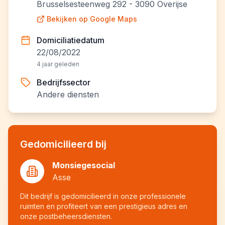
Brusselsesteenweg 292 - 3090 Overijse
Bekijken op Google Maps
Domiciliatiedatum
22/08/2022
4 jaar geleden
Bedrijfssector
Andere diensten
Gedomicilieerd bij
Monsiegesocial
Asse
Dit bedrijf is gedomicilieerd in onze professionele
ruimten en profiteert van een prestigieus adres en
onze postbeheersdiensten.