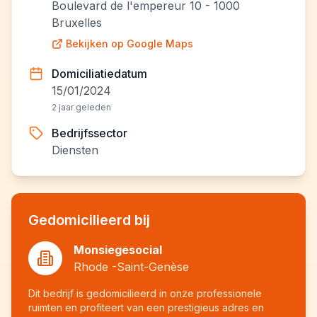
Boulevard de l'empereur 10 - 1000
Bruxelles
Bekijken op Google Maps
Domiciliatiedatum
15/01/2024
2 jaar geleden
Bedrijfssector
Diensten
Gedomicilieerd bij
Monsiegesocial
Rhode -Saint-Genèse
Dit bedrijf is gedomicilieerd in onze professionele
ruimten en profiteert van een prestigieus adres en