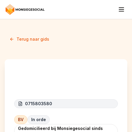
Terug naar gids
K&L
0715803580
BV
In orde
Gedomicilieerd bij Monsiegesocial sinds