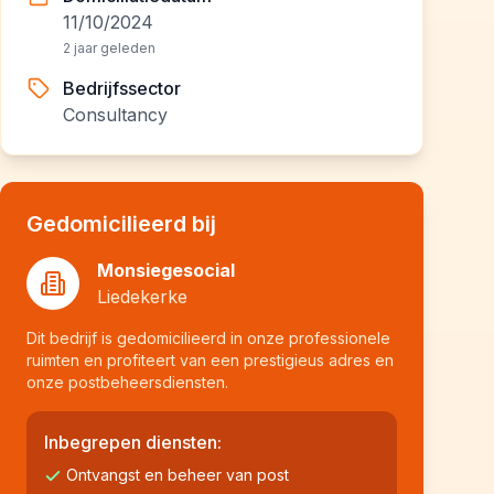
11/10/2024
2 jaar geleden
Bedrijfssector
Consultancy
Gedomicilieerd bij
Monsiegesocial
Liedekerke
Dit bedrijf is gedomicilieerd in onze professionele
ruimten en profiteert van een prestigieus adres en
onze postbeheersdiensten.
Inbegrepen diensten:
Ontvangst en beheer van post