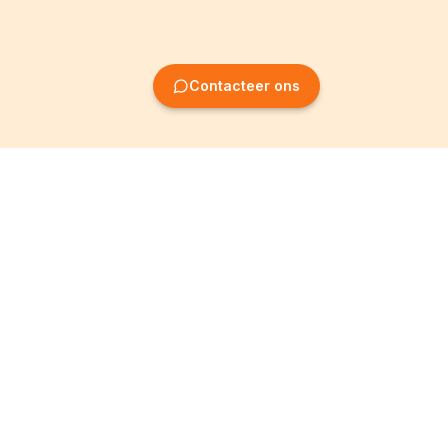
Contacteer ons
Oprichting van
Informatie
ondernemingen
Wettelijke vermeldingen
Oprichting BV
Algemene
voorwaarden
Oprichting NV
Privacybeleid
Oprichting VZW