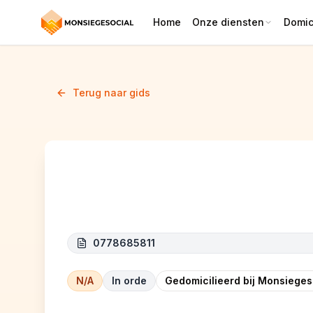
Home
Onze diensten
Domici
Terug naar gids
LAPI EMO SRL
0778685811
N/A
In orde
Gedomicilieerd bij Monsieges