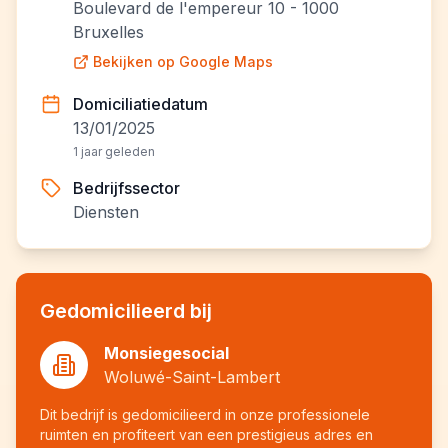
Boulevard de l'empereur 10 - 1000
Bruxelles
Bekijken op Google Maps
Domiciliatiedatum
13/01/2025
1 jaar geleden
Bedrijfssector
Diensten
Gedomicilieerd bij
Monsiegesocial
Woluwé-Saint-Lambert
Dit bedrijf is gedomicilieerd in onze professionele
ruimten en profiteert van een prestigieus adres en