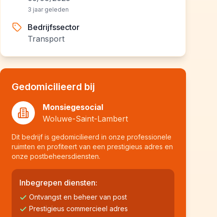
3 jaar geleden
Bedrijfssector
Transport
Gedomicilieerd bij
Monsiegesocial
Woluwe-Saint-Lambert
Dit bedrijf is gedomicilieerd in onze professionele
ruimten en profiteert van een prestigieus adres en
onze postbeheersdiensten.
Inbegrepen diensten:
Ontvangst en beheer van post
Prestigieus commercieel adres