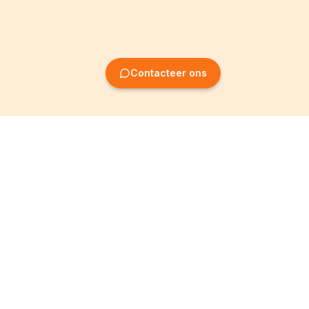
Contacteer ons
Oprichting van
Informatie
ondernemingen
Wettelijke vermeldingen
Oprichting BV
Algemene
voorwaarden
Oprichting NV
Privacybeleid
Oprichting VZW