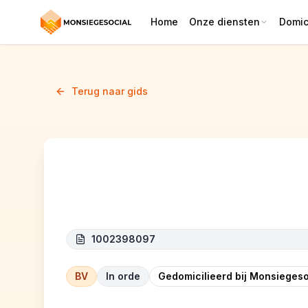
Home
Onze diensten
Domici
Terug naar gids
PRO-SANI
1002398097
BV
In orde
Gedomicilieerd bij Monsiegeso