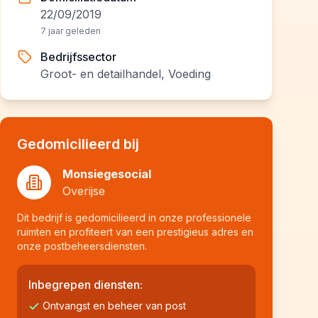
22/09/2019
7 jaar geleden
Bedrijfssector
Groot- en detailhandel, Voeding
Gedomicilieerd bij
Monsiegesocial
Overijse
Dit bedrijf is gedomicilieerd in onze professionele
ruimten en profiteert van een prestigieus adres en
onze postbeheersdiensten.
Inbegrepen diensten:
Ontvangst en beheer van post