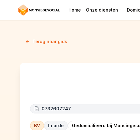
Home
Onze diensten
Domici
Terug naar gids
Reliance Drink and Food
0732607247
BV
In orde
Gedomicilieerd bij Monsiegeso