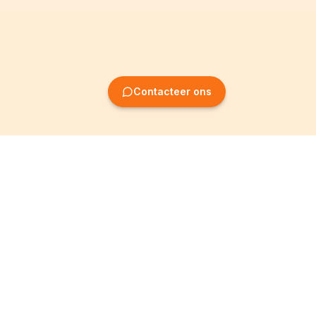
Contacteer ons
Oprichting van
Informatie
ondernemingen
Wettelijke vermeldingen
Oprichting BV
Algemene
voorwaarden
Oprichting NV