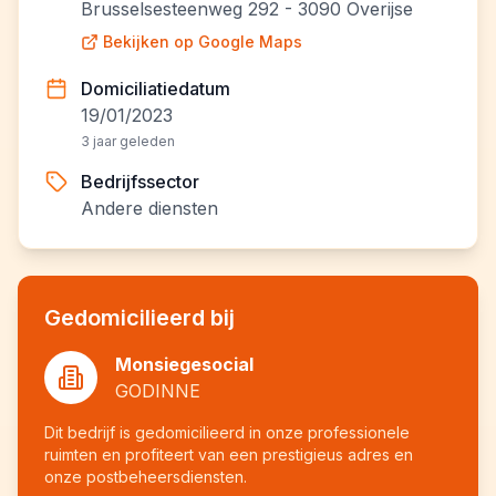
Brusselsesteenweg 292 - 3090 Overijse
Bekijken op Google Maps
Domiciliatiedatum
19/01/2023
3 jaar geleden
Bedrijfssector
Andere diensten
Gedomicilieerd bij
Monsiegesocial
GODINNE
Dit bedrijf is gedomicilieerd in onze professionele
ruimten en profiteert van een prestigieus adres en
onze postbeheersdiensten.