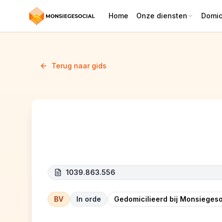
Home
Onze diensten
Domici
Terug naar gids
N.R.GROUP
1039.863.556
BV
In orde
Gedomicilieerd bij Monsiegeso