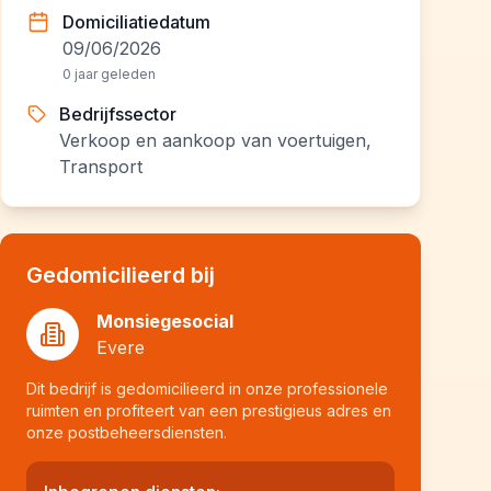
Domiciliatiedatum
09/06/2026
0 jaar geleden
Bedrijfssector
Verkoop en aankoop van voertuigen,
Transport
Gedomicilieerd bij
Monsiegesocial
Evere
Dit bedrijf is gedomicilieerd in onze professionele
ruimten en profiteert van een prestigieus adres en
onze postbeheersdiensten.