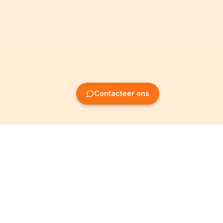
Contacteer ons
Oprichting van
Informatie
ondernemingen
Wettelijke vermeldingen
Oprichting BV