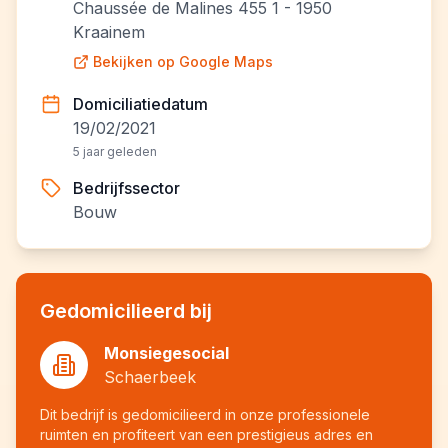
Chaussée de Malines 455 1 - 1950
Kraainem
Bekijken op Google Maps
Domiciliatiedatum
19/02/2021
5 jaar geleden
Bedrijfssector
Bouw
Gedomicilieerd bij
Monsiegesocial
Schaerbeek
Dit bedrijf is gedomicilieerd in onze professionele
ruimten en profiteert van een prestigieus adres en