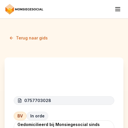
Terug naar gids
STK X PRO
0757703028
BV
In orde
Gedomicilieerd bij Monsiegesocial sinds