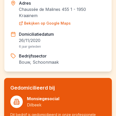
Adres
Chaussée de Malines 455 1 - 1950
Kraainem
Bekijken op Google Maps
Domiciliatiedatum
26/11/2020
6 jaar geleden
Bedrijfssector
Bouw, Schoonmaak
Gedomicilieerd bij
Monsiegesocial
Dilbeek
Dit bedrijf is gedomicilieerd in onze professionele