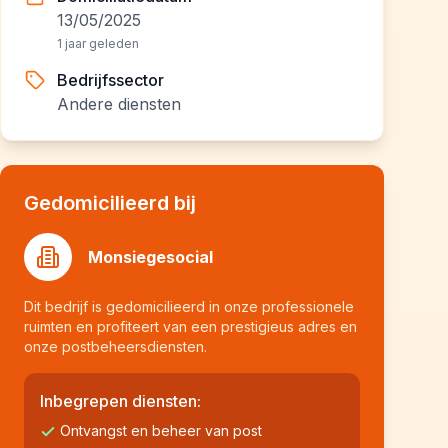
13/05/2025
1 jaar geleden
Bedrijfssector
Andere diensten
Gedomicilieerd bij
Monsiegesocial
Dit bedrijf is gedomicilieerd in onze professionele
ruimten en profiteert van een prestigieus adres en
onze postbeheersdiensten.
Inbegrepen diensten:
Ontvangst en beheer van post