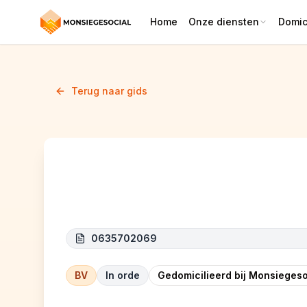
Home
Onze diensten
Domici
Terug naar gids
TEC-DOOR
0635702069
BV
In orde
Gedomicilieerd bij Monsiegeso