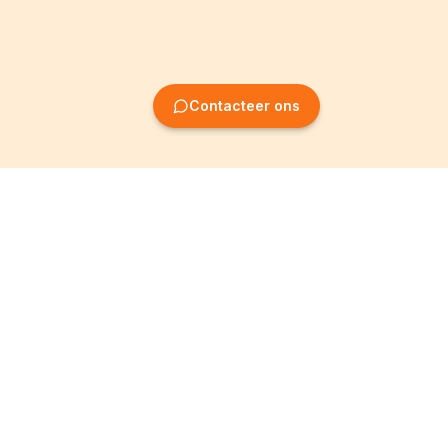
Contacteer ons
Oprichting van
Informatie
ondernemingen
Wettelijke vermeldingen
Oprichting BV
Algemene
voorwaarden
Oprichting NV
Privacybeleid
Oprichting VZW