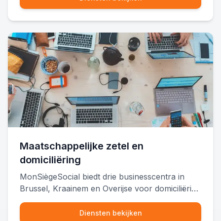
Maatschappelijke zetel en
domiciliëring
MonSiègeSocial biedt drie businesscentra in
Brussel, Kraainem en Overijse voor domiciliëring
van BV, VZW of andere ondernemingsvormen.
Deze adressen zijn officieel erkend als
Diensten bekijken