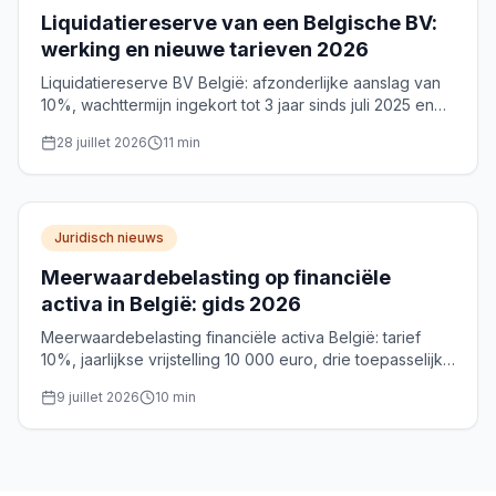
Liquidatiereserve van een Belgische BV:
werking en nieuwe tarieven 2026
Liquidatiereserve BV België: afzonderlijke aanslag van
10%, wachttermijn ingekort tot 3 jaar sinds juli 2025 en
tarief verhoogd naar 9,8% vanaf 11 juni 2026.
28 juillet 2026
11
min
Juridisch nieuws
Meerwaardebelasting op financiële
activa in België: gids 2026
Meerwaardebelasting financiële activa België: tarief
10%, jaarlijkse vrijstelling 10 000 euro, drie toepasselijke
regimes, aangifte en termijnen in 2026 voor particulieren
9 juillet 2026
10
min
en zelfstandigen.