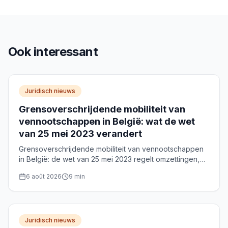
Ook interessant
Juridisch nieuws
Grensoverschrijdende mobiliteit van
vennootschappen in België: wat de wet
van 25 mei 2023 verandert
Grensoverschrijdende mobiliteit van vennootschappen
in België: de wet van 25 mei 2023 regelt omzettingen,
fusies en splitsingen via het WVV. Procedure, notaris en
6 août 2026
9
min
rechten van aandeelhouders.
Juridisch nieuws