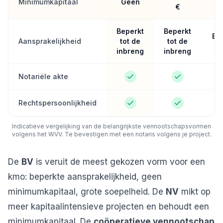
Minimumkapitaal
Geen
€
Beperkt
Beperkt
Bep
Aansprakelijkheid
tot de
tot de
inbreng
inbreng
Notariële akte
Rechtspersoonlijkheid
Indicatieve vergelijking van de belangrijkste vennootschapsvormen
volgens het WVV. Te bevestigen met een notaris volgens je project.
De
BV
is veruit de meest gekozen vorm voor een
kmo: beperkte aansprakelijkheid, geen
minimumkapitaal, grote soepelheid. De
NV
mikt op
meer kapitaalintensieve projecten en behoudt een
minimumkapitaal. De
coöperatieve vennootschap