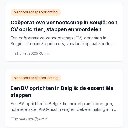
Vennootschapsoprichting
Coöperatieve vennootschap in België: een
CV oprichten, stappen en voordelen
Een coöperatieve vennootschap (CV) oprichten in
België: minimum 3 oprichters, variabel kapitaal zonder
wettelijk minimum, notariële akte en optionele NRC-
21 juillet 2026
8
min
erkenning. Praktische gids.
Vennootschapsoprichting
Een BV oprichten in België: de essentiële
stappen
Een BV oprichten in België: financieel plan, inbrengen,
notariële akte, KBO-inschrijving en bekendmaking in het
Belgisch Staatsblad. Het volledige traject, stap voor
12 mai 2026
4
min
stap.